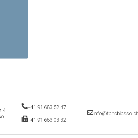
+41 91 683 52 47
a 4
info@tanchiasso.c
so
+41 91 683 03 32