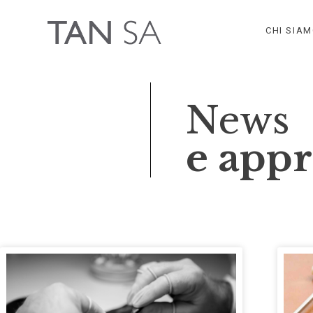
CHI SIA
News
e app