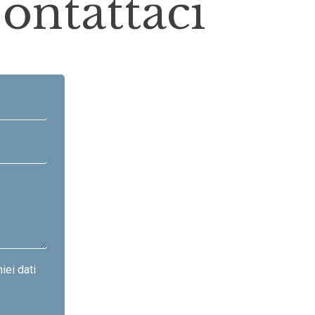
ontattaci
iei dati