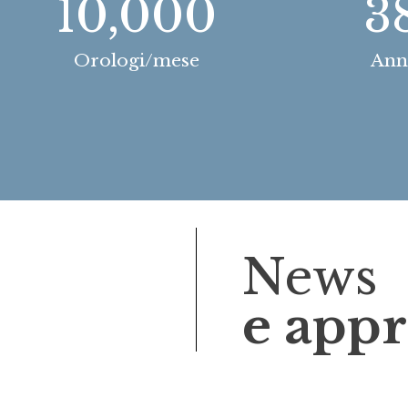
10,000
3
Orologi/mese
Ann
News
e app