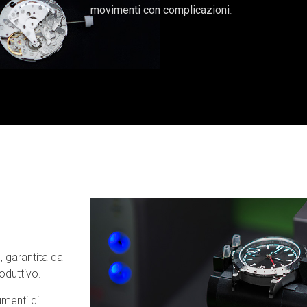
movimenti con complicazioni
.
, garantita da
roduttivo.
umenti di