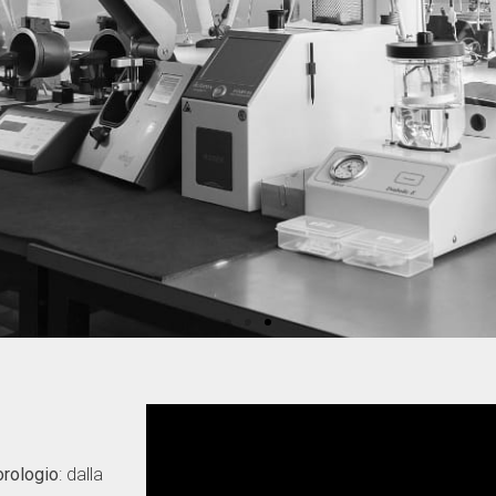
À
 orologio
: dalla