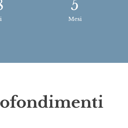
8
5
i
Mesi
rofondimenti