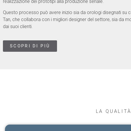
realizzazione dei prototipi alla produzione seriale.
SWISS MADE - SINCE 198
Questo processo può avere inizio sia da orologi disegnati su
Tan, che collabora con i migliori designer del settore, sia da mo
SCOPRI DI PIÙ
dai suoi clienti.
SCOPRI DI PIÙ
LA QUALITÀ