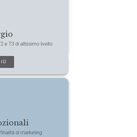
gio
e T3 di altissimo livello
PIÙ
zionali
finalità di marketing