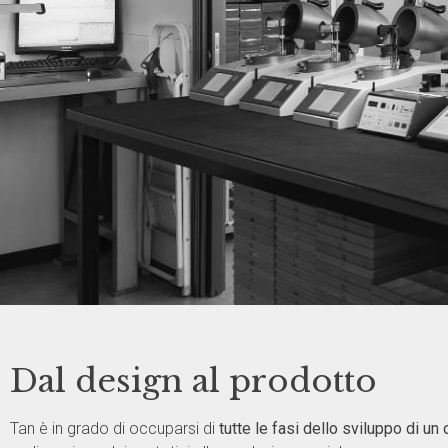
Dal design al prodotto
PROFESSIONALIT
E QUALITÀ
Tan è in grado di occuparsi di
tutte le fasi dello sviluppo di un